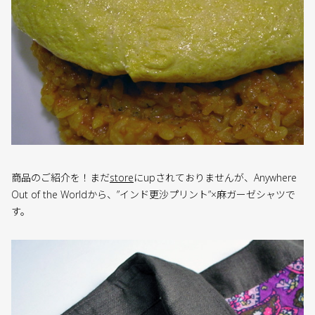
商品のご紹介を！まだ
store
にupされておりませんが、Anywhere
Out of the Worldから、”インド更沙プリント”×麻ガーゼシャツで
す。