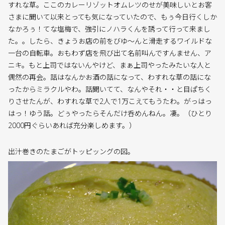
すれな草。ここのカレーリゾットオムレツのせが美味しいとお客
さまに聞いて以来とっても気になっていたので、もぅ今日行くしか
なかろぅ！てな塩梅で、強引にノハラくんを誘って行って来まし
た。。したら、きょうお店の前をびゆ〜んと滑走するワイルドな
一台の自転車。おもわず店を飛び出て名前叫んですんません、ア
ニキ。もと上司ではないんやけど、まぁ上司やったみたいな人と
偶然の再会。話はなんかお酒の話になって、わすれな草の話にな
ったからミラクルやわ。話聞いてて、なんやそれ・・と目ぱちく
りさせたんが、わすれな草で2人で1万こえてもうたわ。がっはっ
はっ！ゆう話。どぅやったらそんだけ呑めんねん。凄。（ひとり
2000円ぐらいあれば充分楽しめます。）
出汁巻きのたまごがトッピッングの図。