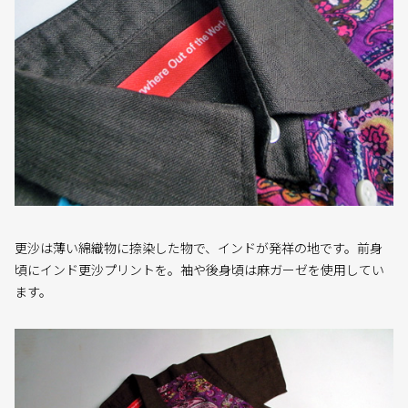
更沙は薄い綿織物に捺染した物で、インドが発祥の地です。前身
頃にインド更沙プリントを。袖や後身頃は麻ガーゼを使用してい
ます。