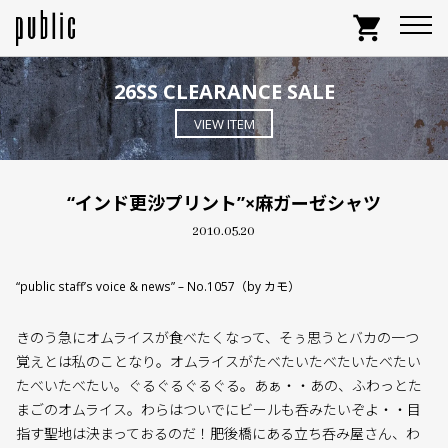
shopping_cart
26SS CLEARANCE SALE
VIEW ITEM
“インド更沙プリント”×麻ガーゼシャツ
2010.05.20
“public staff’s voice & news” – No.1057（by カモ）
きのう急にオムライスが食べたくなって、そぅ思うとバカの一つ
覚えとは私のことなり。オムライスがたべたいたべたいたべたい
たべいたべたい。ぐるぐるぐるぐる。あぁ・・あの、ふわっとた
まごのオムライス。わらはついでにビールも呑みたいぞよ・・目
指す聖地は決まっておるのだ！肥後橋にある立ち呑み屋さん、わ