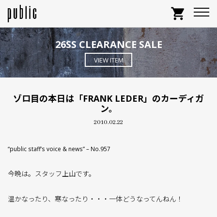
shopping_cart
26SS CLEARANCE SALE
VIEW ITEM
ゾロ目の本日は「FRANK LEDER」のカーディガ
ン。
2010.02.22
“public staff’s voice & news” – No.957
今晩は。スタッフ上山です。
温かなったり、寒なったり・・・一体どうなってんねん！