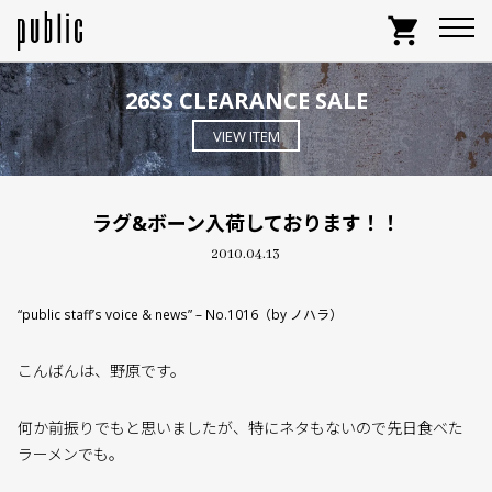
shopping_cart
26SS CLEARANCE SALE
VIEW ITEM
ラグ&ボーン入荷しております！！
2010.04.13
“public staff’s voice & news” – No.1016（by ノハラ）
こんばんは、野原です。
何か前振りでもと思いましたが、特にネタもないので先日食べた
ラーメンでも。