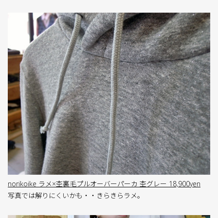
norikoike ラメ×杢裏毛プルオーバーパーカ 杢グレー 18,900yen
写真では解りにくいかも・・きらきらラメ。