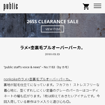
shopping_cart
26SS CLEARANCE SALE
VIEW ITEM
ラメ×杢裏毛プルオーバーパーカ。
2010.09.19
“public staff’s voice & news” – No.1183（by カモ）
norikoikeのラメ×杢裏毛プルオーバーパーカ。
裏地が起毛仕立てになっています。フカフカ！ ストレスフリーな
着心地と、型くずれしにくい定番のグレーのパーカーはコーディ
ネートの幅も広がります。1枚は抑えておきたいアイテムです。今
回入荷している新作はラメ入りと遊び心も◎。