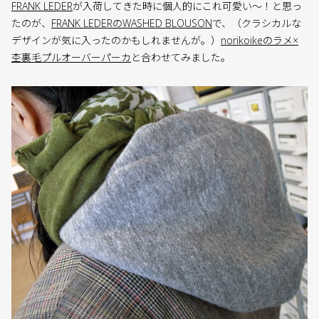
FRANK LEDER
が入荷してきた時に個人的にこれ可愛い〜！と思っ
たのが、
FRANK LEDERのWASHED BLOUSON
で、（クラシカルな
デザインが気に入ったのかもしれませんが。）
norikoikeのラメ×
杢裏毛プルオーバーパーカ
と合わせてみました。