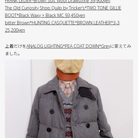
FRANK LEDER*Brown Soft Wool Drawstring 39,900yen
The Old Curiosity Shop Quilp by Tricker’s*TWO TONE GILLIE
BOOT*Black Waxy × Black MC 93,450yen
bitter Brown*HUNTING CASQUETTE*BROWN LEATHER*3-3
25,200yen
上着だけを
ANALOG LIGHTING*PEA COAT DOWN*Grey
に変えてみ
ました。