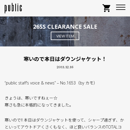
shopping_cart
26SS CLEARANCE SALE
VIEW ITEM
寒いので本日はダウンジャケット！
2011.12.16
“public staff’s voice & news” – No.1653（by カモ）
きょうは、寒いですねぇー☆
寒さも急に本格的になってきました。
寒いので!! 本日はダウンジャケットを使って、シャープ過ぎず、か
といってアウトドアくさくもなく、ほど良いバランスのTOTALコ