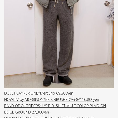
DUVETICA*IPERIONE*Mercurio 69,300yen
HOWLIN’ by MORRISON*RICK BRUSHED*GREY 16,800yen
BAND OF OUTSIDERS*L/S B.D. SHIRT MULTICOLOR PLAID ON
BEIGE GROUND 27,300yen