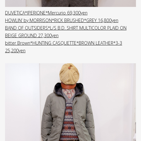
DUVETICA*IPERIONE*Mercurio 69,300yen
HOWLIN’ by MORRISON*RICK BRUSHED*GREY 16,800yen
BAND OF OUTSIDERS*L/S B.D. SHIRT MULTICOLOR PLAID ON
BEIGE GROUND 27,300yen
bitter Brown*HUNTING CASQUETTE*BROWN LEATHER*3-3
25,200yen