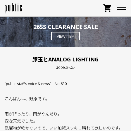
shopping_cart
26SS CLEARANCE SALE
VIEW ITEM
豚玉とANALOG LIGHTING
2009.07.27
“public staff’s voice & news” – No.630
こんばんは、野原です。
雨が降ったり、雨がやんだり。
変な天気でした。
洗濯物が乾かないので、いい加減スッキリ晴れて欲しいのです。