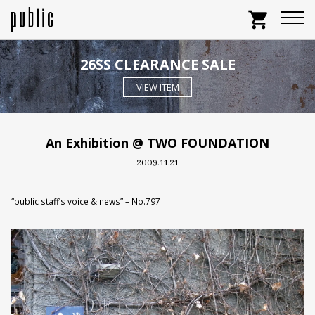
shopping_cart
26SS CLEARANCE SALE
VIEW ITEM
An Exhibition @ TWO FOUNDATION
2009.11.21
“public staff’s voice & news” – No.797