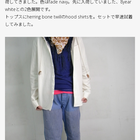
荷してきました。色はfade navy。先に入荷していました、8year
whiteとの2色展開です。
トップスにherring bone twillのhood shirtsを。セットで早速試着
してみました。