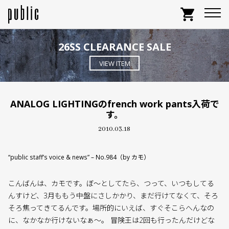
shopping_cart
26SS CLEARANCE SALE
VIEW ITEM
ANALOG LIGHTINGのfrench work pants入荷で
す。
2010.03.18
“public staff’s voice & news” – No.984（by カモ）
こんばんは、カモです。ぼ〜としてたら、つって、いつもしてる
んすけど、3月ももう中盤にさしかかり、まだ行けてなくて、そろ
そろ焦ってきてるんです。場所的にいえば、すぐそこらへんなの
に、なかなか行けないなぁ〜。 冒険王は2回も行ったんだけどな