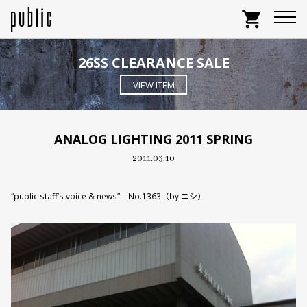
shopping_cart
26SS CLEARANCE SALE
VIEW ITEM
ANALOG LIGHTING 2011 SPRING
2011.03.10
“public staff’s voice & news” – No.1363（by ニシ）