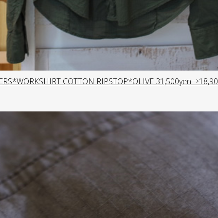
ERS*WORKSHIRT COTTON RIPSTOP*OLIVE 31,500yen→18,90