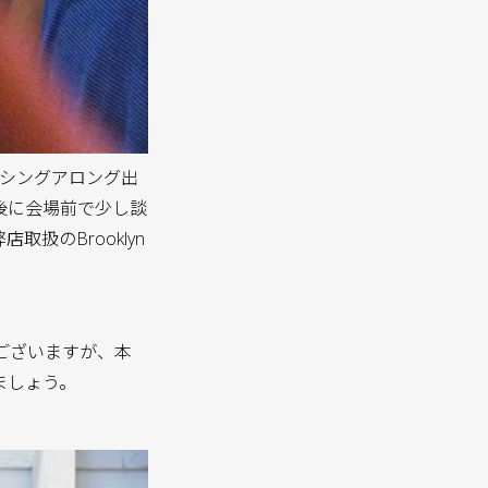
プでシングアロング出
後に会場前で少し談
扱のBrooklyn
。
沢山ございますが、本
てみましょう。