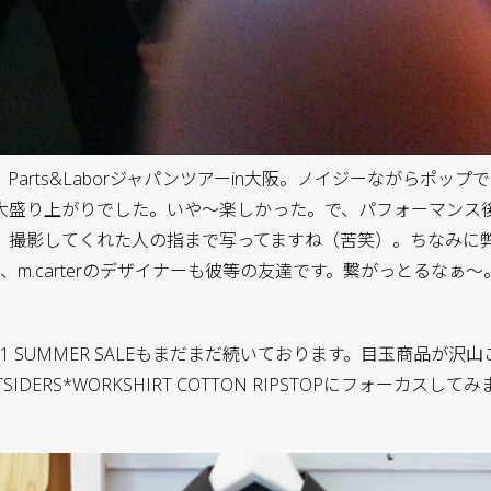
Parts&Laborジャパンツアーin大阪。ノイジーながらポッ
大盛り上がりでした。いや〜楽しかった。で、パフォーマンス
撮影してくれた人の指まで写ってますね（苦笑）。ちなみに弊店取
、m.carterのデザイナーも彼等の友達です。繋がっとるなぁ〜
 2011 SUMMER SALEもまだまだ続いております。目玉商品が
TSIDERS*WORKSHIRT COTTON RIPSTOPにフォーカスし