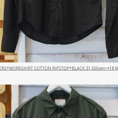
ERS*WORKSHIRT COTTON RIPSTOP*BLACK 31,500yen→18,9