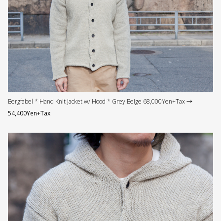
Bergfabel * Hand Knit Jacket w/ Hood * Grey Beige 68,000Yen+Tax →
54,400Yen+Tax