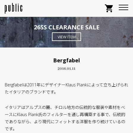
shopping_cart
26SS CLEARANCE SALE
VIEW ITEM
Bergfabel
2016.01.11
Bergfabelは2011年にデザイナーKlaus Plankによって立ち上げられ
たイタリアのブランドです。
イタリアはアルプスの麓、チロル地方の伝統的な服装や素材をベ
ースにKlaus Plank氏のフィルターを通し再構築する事で、伝統的
でありながら、より現代にフィットする洋服を作り続けているの
です。