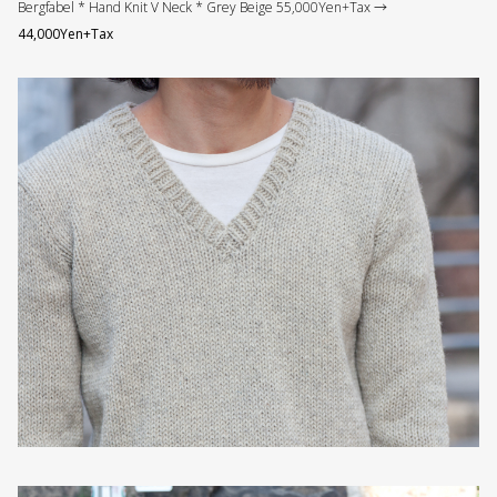
Bergfabel * Hand Knit V Neck * Grey Beige 55,000Yen+Tax →
44,000Yen+Tax