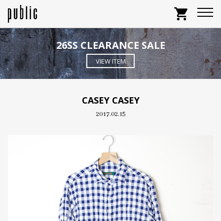
shopping_cart
26SS CLEARANCE SALE
VIEW ITEM
CASEY CASEY
2017.02.15