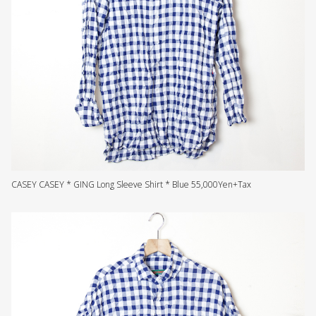
CASEY CASEY * GING Long Sleeve Shirt * Blue 55,000Yen+Tax