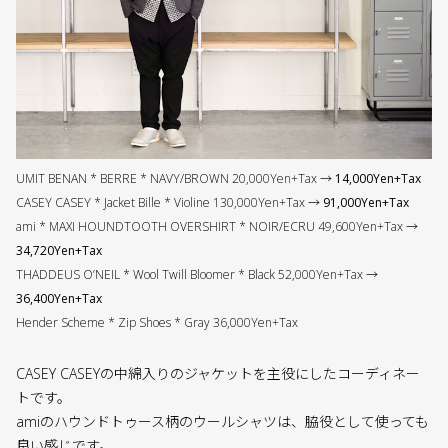
UMIT BENAN * BERRE * NAVY/BROWN 20,000Yen+Tax →
14,000Yen+Tax
CASEY CASEY * Jacket Bille * Violine 130,000Yen+Tax →
91,000Yen+Tax
ami * MAXI HOUNDTOOTH OVERSHIRT * NOIR/ECRU 49,600Yen+Tax →
34,720Yen+Tax
THADDEUS O’NEIL * Wool Twill Bloomer * Black 52,000Yen+Tax →
36,400Yen+Tax
Hender Scheme * Zip Shoes * Gray 36,000Yen+Tax
CASEY CASEYの中綿入りのジャケットを主役にしたコーディネー
トです。
amiのハウンドトゥース柄のウールシャツは、脇役として使っても
良い感じです。