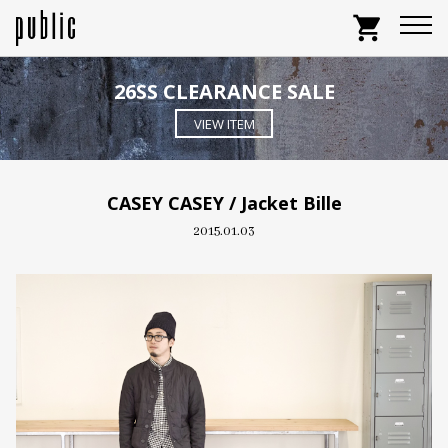
shopping_cart
26SS CLEARANCE SALE
VIEW ITEM
CASEY CASEY / Jacket Bille
2015.01.03