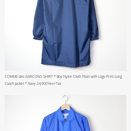
COMME des GARCONS SHIRT * Boy Nylon Cloth Plain with Logo Print Long
Coach Jacket * Navy 24,900Yen+Tax