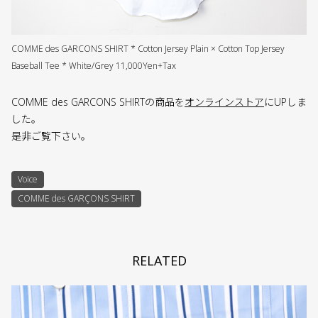
COMME des GARCONS SHIRT * Cotton Jersey Plain × Cotton Top Jersey
Baseball Tee * White/Grey 11,000Yen+Tax
COMME des GARCONS SHIRTの商品を
オンラインストア
にUPしま
した。
是非ご覧下さい。
Voice
COMME des GARÇONS SHIRT
RELATED