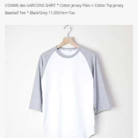
COMME des GARCONS SHIRT * Cotton Jersey Plain × Cotton Top Jersey
Baseball Tee * Black/Grey 11,000Yen+Tax