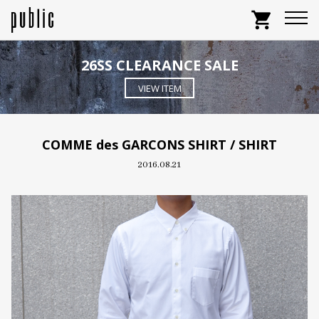
shopping_cart
26SS CLEARANCE SALE
VIEW ITEM
COMME des GARCONS SHIRT / SHIRT
2016.08.21