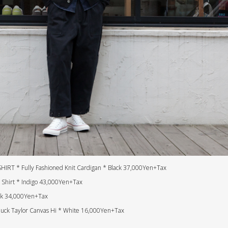
T * Fully Fashioned Knit Cardigan * Black 37,000Yen+Tax
 Shirt * Indigo 43,000Yen+Tax
ack 34,000Yen+Tax
k Taylor Canvas Hi * White 16,000Yen+Tax