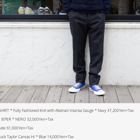
 * Fully Fashioned Knit with Abstract Intarsia Gauge * Navy 37,200Yen+Tax
 IEPER * NERO 32,000Yen+Tax
Slate 61,000Yen+Tax
k Taylor Canvas Hi * Blue 16,000Yen+Tax