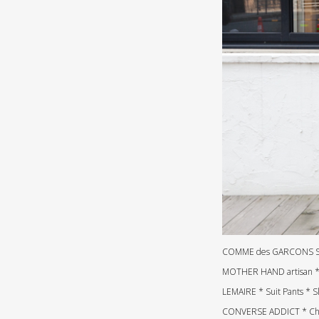
COMME des GARCONS SHIRT
MOTHER HAND artisan *
LEMAIRE * Suit Pants * 
CONVERSE ADDICT * Chuc