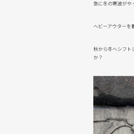
急に冬の寒波がや
ヘビーアウターを
秋から冬へシフト
か？