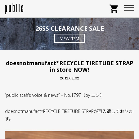
shopping_cart
26SS CLEARANCE SALE
VIEW ITEM
doesnotmanufact*RECYCLE TIRETUBE STRAP
in store NOW!
2012.04.02
“public staff’s voice & news” – No.1797（by ニシ）
doesnotmanufact*RECYCLE TIRETUBE STRAPが再入荷しておりま
す。