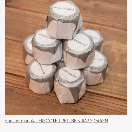
doesnotmanufact*RECYCLE TIRETUBE STRAP 3,150YEN