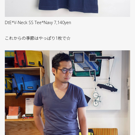
DtE*V-Neck SS Tee*Navy 7,140yen
これからの季節はやっぱり1枚で☆