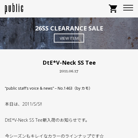
shopping_cart
26SS CLEARANCE SALE
VIEW ITEM
DtE*V-Neck SS Tee
2011.06.17
“public staff’s voice & news” – No.1463（by カモ）
本日は、2011/S/S!!
DtE*V-Neck SS Tee新入荷のお知らせです。
今シーズンもキレイなカラーのラインナップです☆