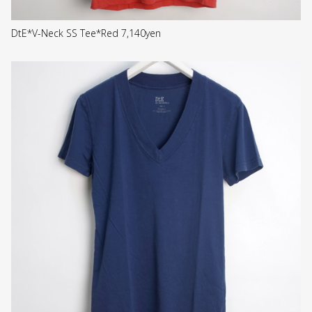
DtE*V-Neck SS Tee*Red 7,140yen