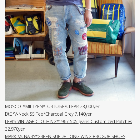
MOSCOT*MILTZEN*TORTOISE/CLEAR 23,000yen
DtE*V-Neck SS Tee*Charcoal Grey 7,140yen
LEVI’S VINTAGE CLOTHING*1967 505 Jeans Customized Patches
32,970yen
MARK MCNAIRY*GREEN SUEDE LONG WING BROGUE SHOES,