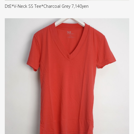
DtE*V-Neck SS Tee*Charcoal Grey 7,140yen