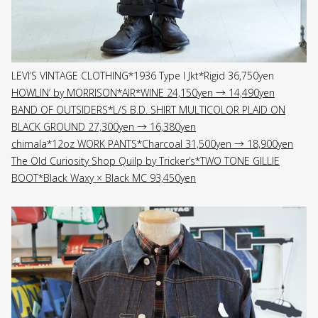
LEVI’S VINTAGE CLOTHING*1936 Type I Jkt*Rigid 36,750yen
HOWLIN’ by MORRISON*AIR*WINE 24,150yen → 14,490yen
BAND OF OUTSIDERS*L/S B.D. SHIRT MULTICOLOR PLAID ON
BLACK GROUND 27,300yen → 16,380yen
chimala*12oz WORK PANTS*Charcoal 31,500yen → 18,900yen
The Old Curiosity Shop Quilp by Tricker’s*TWO TONE GILLIE
BOOT*Black Waxy × Black MC 93,450yen