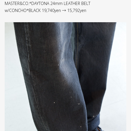
MASTER&CO.*DAYTONA 24mm LEATHER BELT
w/CONCHO*BLACK 19,740yen → 15,792yen