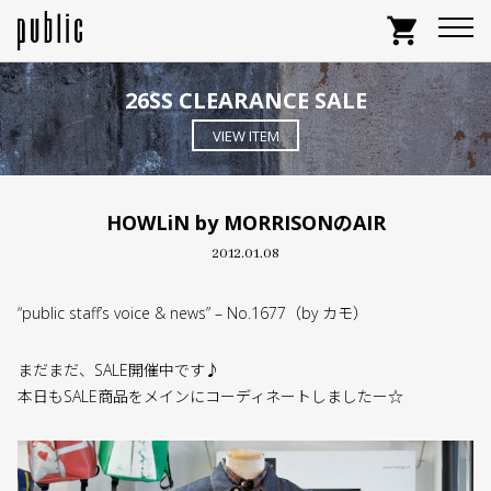
shopping_cart
26SS CLEARANCE SALE
VIEW ITEM
HOWLiN by MORRISONのAIR
2012.01.08
“public staff’s voice & news” – No.1677（by カモ）
まだまだ、SALE開催中です♪
本日もSALE商品をメインにコーディネートしましたー☆