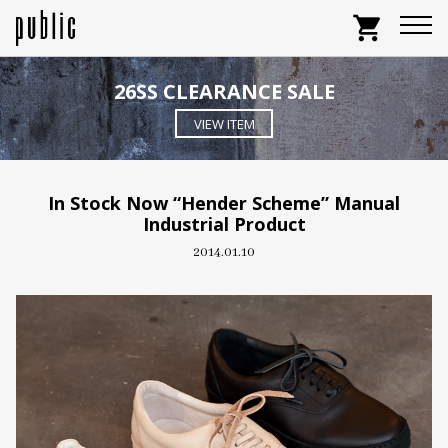
shopping_cart
26SS CLEARANCE SALE
VIEW ITEM
In Stock Now “Hender Scheme” Manual
Industrial Product
2014.01.10