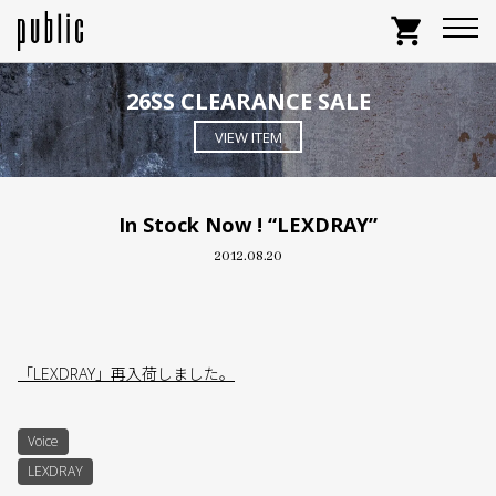
shopping_cart
26SS CLEARANCE SALE
VIEW ITEM
In Stock Now ! “LEXDRAY”
2012.08.20
「LEXDRAY」再入荷しました。
Voice
LEXDRAY