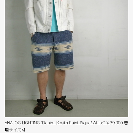
ANALOG LIGHTING “Denim JK with Paint Pique*White” ￥39,900
着
用サイズM