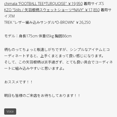
chimala “FOOTBALL TEE*TURQUOISE” ￥19,950
着用サイズS
KZO “Stills / 矢羽根柄スウェットショーツ*NAVY” ￥17,850
着用サ
イズM
TREK “レザー編み込みサンダル*D-BROWN” ￥26,250
モデル：身長175cm 体重65kg 胸囲86cm
柄ものってちょっと敬遠しがちですが、シンプルなアイテムとコ
ーディネートすると、上手くまとまって良い感じになります。
そして、この矢羽根柄は派手過ぎず、とても良い具合でコーディネ
ートに組み込みやすいと思いますよ。
おススメです！！
明日も皆様のご来店をお待ちしております！！
Voice