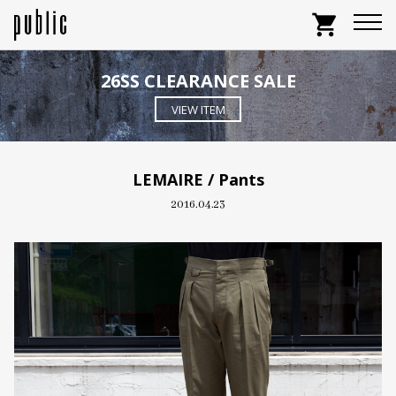
shopping_cart
26SS CLEARANCE SALE
VIEW ITEM
LEMAIRE / Pants
2016.04.23