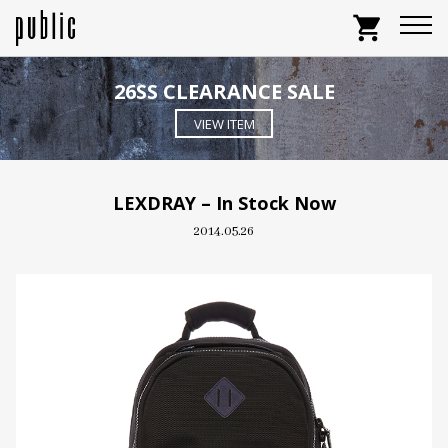
shopping_cart
26SS CLEARANCE SALE
VIEW ITEM
LEXDRAY – In Stock Now
2014.05.26