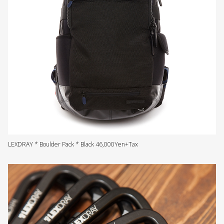
LEXDRAY * Boulder Pack * Black 46,000Yen+Tax