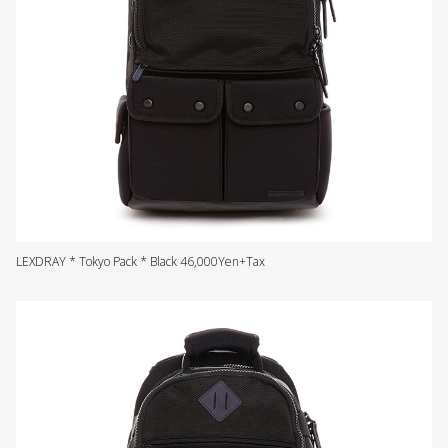
LEXDRAY * Tokyo Pack * Black 46,000Yen+Tax