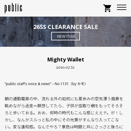
shopping_cart
26SS CLEARANCE SALE
VIEW ITEM
Mighty Wallet
2010.07.31
“public staff’s voice & news” – No.1131（by カモ）
朝の通勤電車の中、流れる外の如何にも夏休みの空気漂う風景を
眺めながら迷走＝瞑想してたら、子供が虫取り網をもってそろそ
ろと歩いておる。おお、何時の時代もこんな感じええナ。が！し
かし、なんかスルっと私の中にその光景がすんなり入ってこな
い。変な違和感。なんでやろ？景色は時間と共にさっさと後ろに