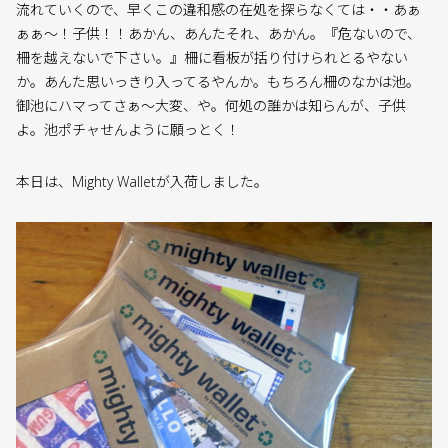
流れていくので、早くこの違和感の在処を探らなくては・・あぁ
ぁぁ〜！子供！！あかん、あんたそれ、あかん。『危ないので、
柵を越えないで下さい。』柵に看板が括り付けられとるやない
か。あんた思いっきり入ってるやんか。もちろん柵のなかは池。
御池にハマってさぁ〜大変、や。何処の誰かは知らんが、子供
よ。池ポチャせんように願っとく！
本日は、Mighty Walletが入荷しました。