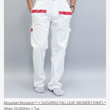
Mountain Research * × SASSAFRAS FALL LEAF GROWER’S PANTS *
White 26,000Yen + Tax