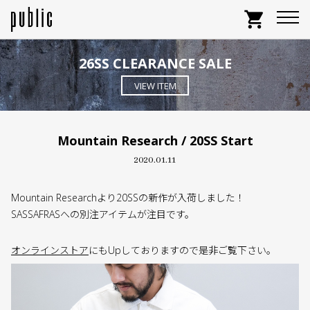
shopping_cart
26SS CLEARANCE SALE
VIEW ITEM
Mountain Research / 20SS Start
2020.01.11
Mountain Researchより20SSの新作が入荷しました！
SASSAFRASへの別注アイテムが注目です。
オンラインストア
にもUpしておりますので是非ご覧下さい。