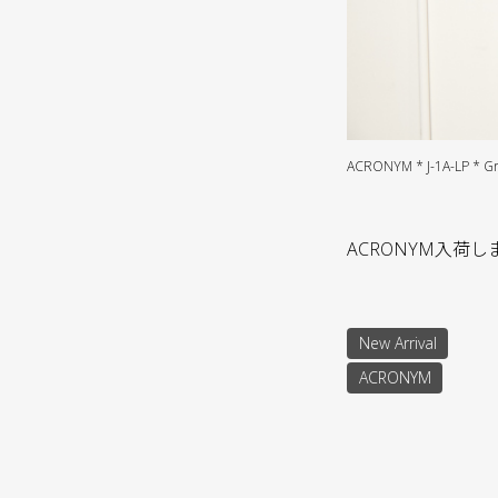
ACRONYM * J-1A-LP * G
ACRONYM入荷
New Arrival
ACRONYM