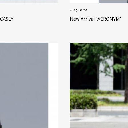
2017.10.28
 CASEY
New Arrival “ACRONYM”