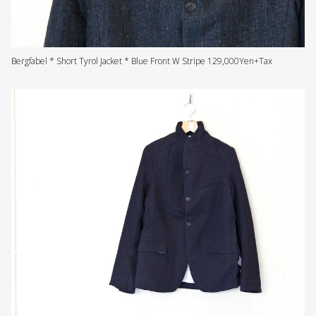
Bergfabel * Short Tyrol Jacket * Blue Front W Stripe 129,000Yen+Tax