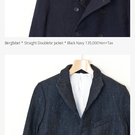
Bergfabel * Straight Doublebr Jacket * Black Navy 135,000Yen+Tax