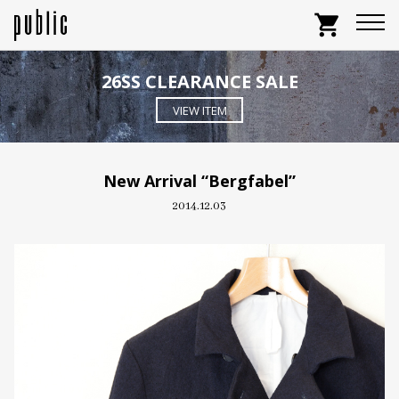
shopping_cart
26SS CLEARANCE SALE
VIEW ITEM
New Arrival “Bergfabel”
2014.12.03