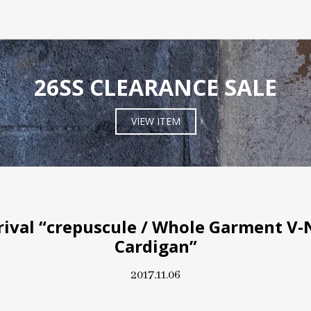
26SS CLEARANCE SALE
VIEW ITEM
ival “crepuscule / Whole Garment V-
Cardigan”
2017.11.06