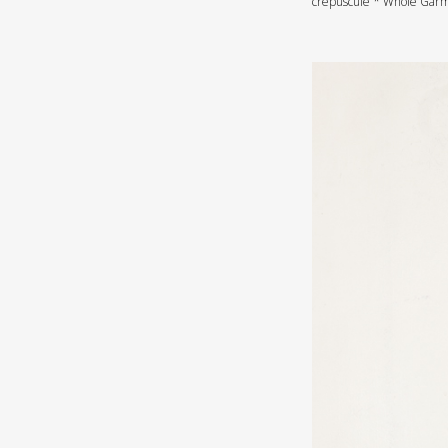
crepuscule * Whole Garm