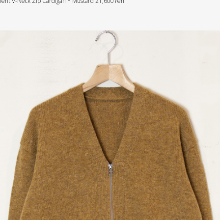
ent V-Neck Zip Cardigan * Mustard 21,600Yen