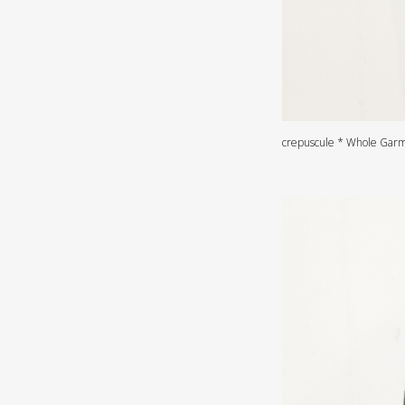
crepuscule * Whole Garm