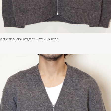
ent V-Neck Zip Cardigan * Gray 21,600Yen