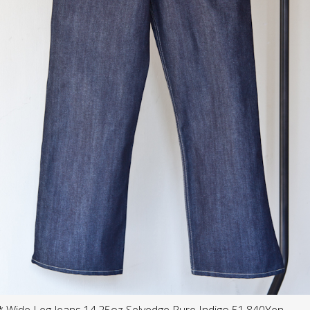
ide Leg Jeans 14.25oz Selvedge Pure Indigo 51,840Yen