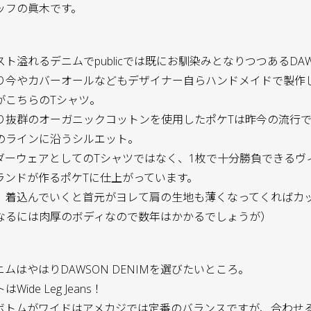
ッフの眞木です。
ト溢れるデニムでpublicでは既にお馴染みとなりつつあるDAWS
り今やカバーオールなどもデザイナー自らハンドメイドで製作
がこちらのTシャツ。
り抜群のオーガニックコットンを使用したポケTは昨今の流行
のラインに沿うシルエット。
ダーウェアとしてのTシャツではなく、1枚で十分勝負できるヴ
ランドが作るポケTに仕上がっています。
、着込んでいくと首元がヨレて肩の生地も薄くなってくればカ
なるには肉厚のボディなので数年はかかるでしょうが）
ムはやはりDAWSON DENIMを選びたいところ。
ide Leg Jeans！
ボトムがワイドはアメカジでは定番のバランスですが、合わせ