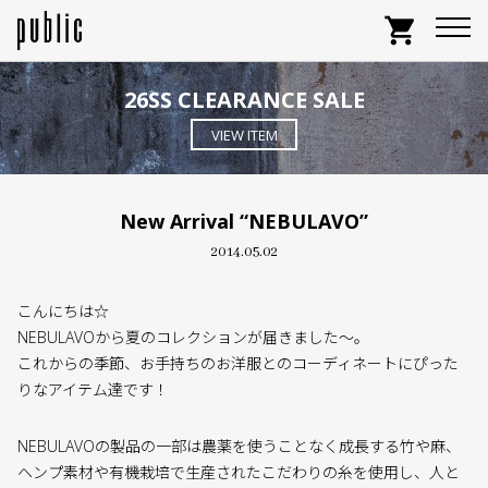
shopping_cart
26SS CLEARANCE SALE
VIEW ITEM
New Arrival “NEBULAVO”
2014.05.02
こんにちは☆
NEBULAVOから夏のコレクションが届きました〜。
これからの季節、お手持ちのお洋服とのコーディネートにぴった
りなアイテム達です！
NEBULAVOの製品の一部は農薬を使うことなく成長する竹や麻、
ヘンプ素材や有機栽培で生産されたこだわりの糸を使用し、人と