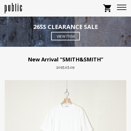
shopping_cart
26SS CLEARANCE SALE
VIEW ITEM
New Arrival “SMITH&SMITH”
2015.03.09