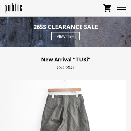
shopping_cart
26SS CLEARANCE SALE
VIEW ITEM
New Arrival “TUKi”
2016.03.24