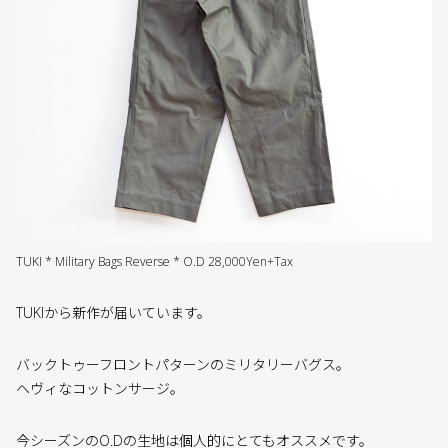
TUKI * Military Bags Reverse * O.D 28,000Yen+Tax
TUKIから新作が届いています。
バックトゥーフロントパターンのミリタリーバグス。
ヘヴィなコットンサージ。
今シーズンのO.Dの生地は個人的にとてもオススメです。