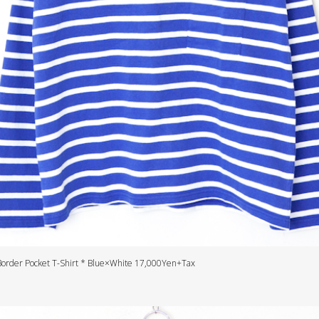
order Pocket T-Shirt * Blue×White 17,000Yen+Tax