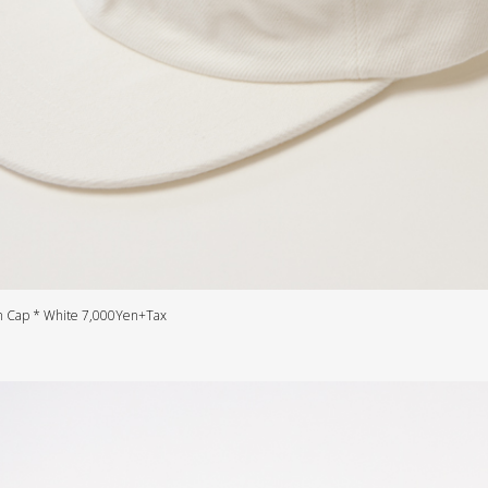
 Cap * White 7,000Yen+Tax