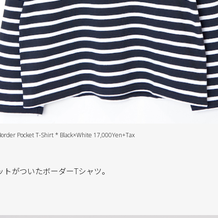
rder Pocket T-Shirt * Black×White 17,000Yen+Tax
ットがついたボーダーTシャツ。