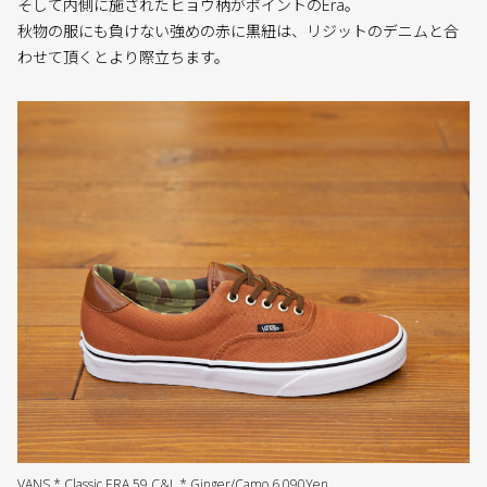
そして内側に施されたヒョウ柄がポイントのEra。
秋物の服にも負けない強めの赤に黒紐は、リジットのデニムと合
わせて頂くとより際立ちます。
VANS * Classic ERA 59 C&L * Ginger/Camo 6,090Yen