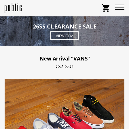
shopping_cart
26SS CLEARANCE SALE
VIEW ITEM
New Arrival “VANS”
2013.07.29