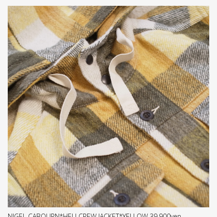
NIGEL CABOURN*HELI CREW JACKET*YELLOW 39,900yen