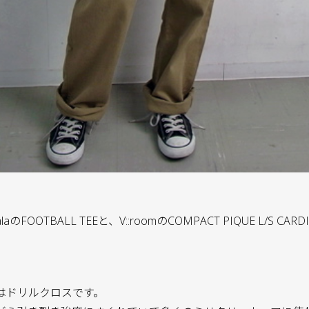
aのFOOTBALL TEEと、V::roomのCOMPACT PIQUE L/S C
。
はドリルクロスです。