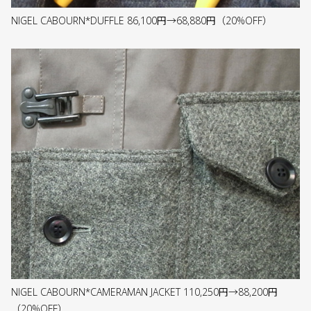
NIGEL CABOURN*DUFFLE 86,100円→68,880円（20%OFF）
NIGEL CABOURN*CAMERAMAN JACKET 110,250円→88,200円
（20%OFF）