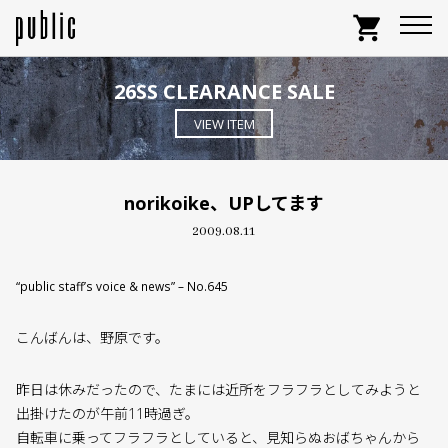
shopping_cart
26SS CLEARANCE SALE
VIEW ITEM
norikoike、UPしてます
2009.08.11
“public staff’s voice & news” – No.645
こんばんは、野原です。
昨日は休みだったので、たまには近所をフラフラとしてみようと
出掛けたのが午前11時過ぎ。
自転車に乗ってフラフラとしていると、見知らぬおばちゃんから