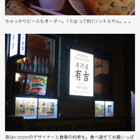
ちゃっかりビールもオーダー。1 fl.qt.って約1リットルやん。。。
夜はv::roomのデザイナーと食事の約束を。食べ過ぎてお腹いっぱ