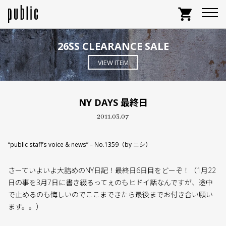
shopping_cart
26SS CLEARANCE SALE
VIEW ITEM
NY DAYS 最終日
2011.03.07
“public staff’s voice & news” – No.1359（by ニシ）
さーていよいよ大詰めのNY日記！最終日6日目をどーぞ！（1月22
日の事を3月7日に書き綴るってぇのもヒドイ話なんですが、途中
で止めるのも悔しいのでここまできたら最後までお付き合い願い
ます。。）