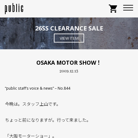
shopping_cart
26SS CLEARANCE SALE
VIEW ITEM
OSAKA MOTOR SHOW！
2009.12.13
“public staff’s voice & news” – No.844
今晩は。スタッフ上山です。
ちょっと前になりますが。行って来ました。
「大阪モーターショー」。