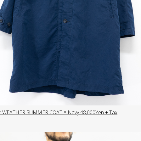
* WEATHER SUMMER COAT * Navy 48,000Yen + Tax