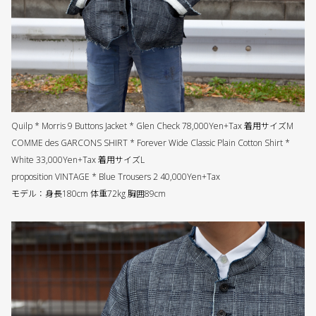
Quilp * Morris 9 Buttons Jacket * Glen Check 78,000Yen+Tax 着用サイズM
COMME des GARCONS SHIRT * Forever Wide Classic Plain Cotton Shirt *
White 33,000Yen+Tax 着用サイズL
proposition VINTAGE * Blue Trousers 2 40,000Yen+Tax
モデル：身長180cm 体重72kg 胸囲89cm