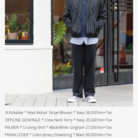
SUN/kakke * Wool Mohair Stripe Blouson * Navy 58,000Yen+Tax
OFFICINE GENERALE * Crew Neck Terry * Navy 20,000Yen+Tax
PALMER * Cruising Shirt * Black/White Gingham 27,000Yen+Tax
FRANK LEDER * Linen Jersey Drawstring * Black 39,000Yen+Tax