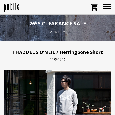
shopping_cart
26SS CLEARANCE SALE
VIEW ITEM
THADDEUS O’NEIL / Herringbone Short
2015.04.25