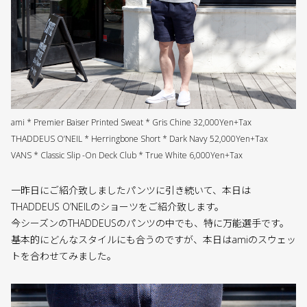
ami * Premier Baiser Printed Sweat * Gris Chine 32,000Yen+Tax
THADDEUS O’NEIL * Herringbone Short * Dark Navy 52,000Yen+Tax
VANS * Classic Slip -On Deck Club * True White 6,000Yen+Tax
一昨日にご紹介致しましたパンツに引き続いて、本日は
THADDEUS O’NEILのショーツをご紹介致します。
今シーズンのTHADDEUSのパンツの中でも、特に万能選手です。
基本的にどんなスタイルにも合うのですが、本日はamiのスウェッ
トを合わせてみました。