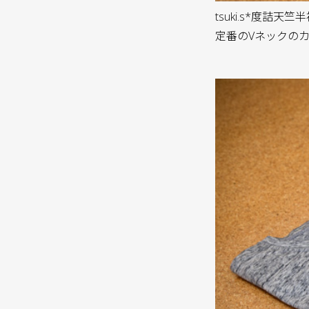
tsuki.s*度詰天竺半
定番のVネックの