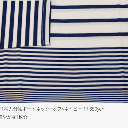
イプT1柄九分袖ボートネック*オフ×ネイビー 17,850yen
爽やかな1枚☆