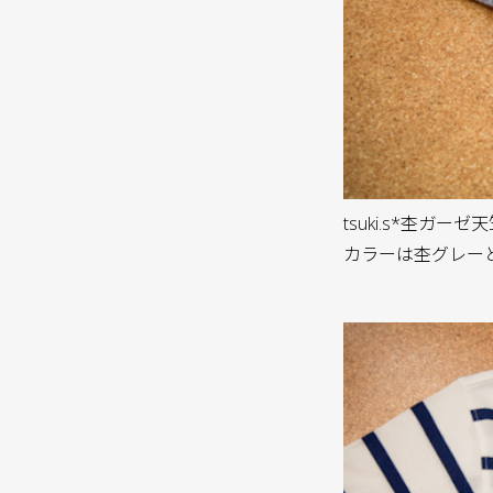
tsuki.s*杢ガーゼ
カラーは杢グレーと