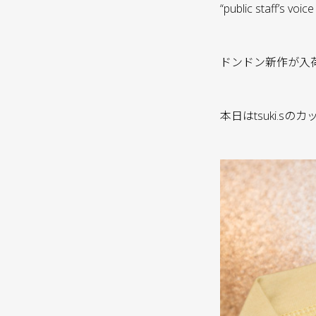
“public staff’s v
ドンドン新作が入荷
本日はtsuki.s