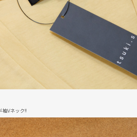
袖Vネック!!