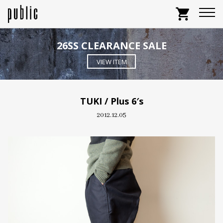
shopping_cart
26SS CLEARANCE SALE
VIEW ITEM
TUKI / Plus 6′s
2012.12.05