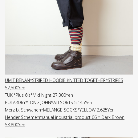
UMIT BENAN*STRIPED HOODIE KNITTED TOGETHER*STRIPES
52,500Yen
TUKI*Plus 6′s*Mid Night 27,300Yen
POLARDRY*LONG JOHN*ALLSORTS 5,145Yen
Merz b. Schwanen*MELANGE SOCKS*YELLOW 2,625Yen
Hender Scheme*manual industrial product 06 * Dark Brown
58,800Yen