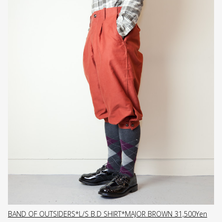
BAND OF OUTSIDERS*L/S B.D SHIRT*MAJOR BROWN 31,500Yen