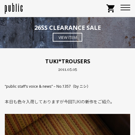
shopping_cart
26SS CLEARANCE SALE
VIEW ITEM
TUKI*TROUSERS
2011.03.05
“public staff’s voice & news” – No.1357（by ニシ）
本日も色々入荷しておりますが今回TUKIの新作をご紹介。