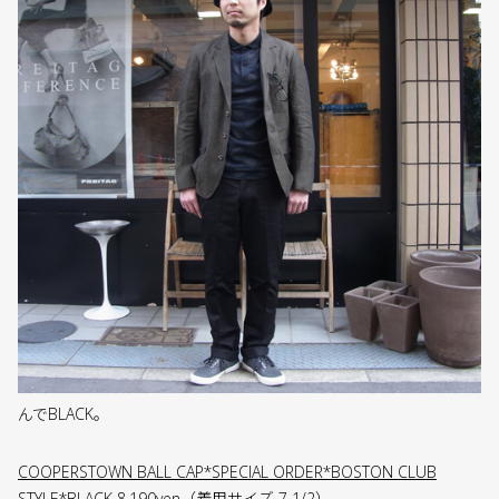
んでBLACK。
COOPERSTOWN BALL CAP*SPECIAL ORDER*BOSTON CLUB
STYLE*BLACK 8,190yen
（着用サイズ 7 1/2）