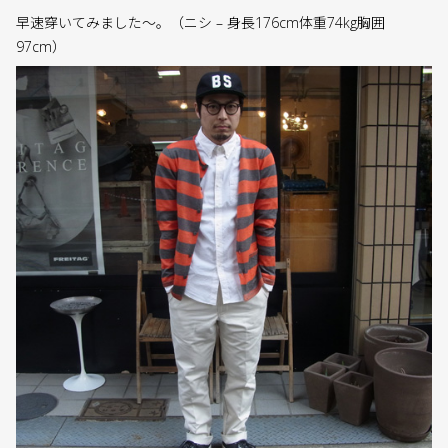
早速穿いてみました〜。（ニシ – 身長176cm体重74kg胸囲
97cm）