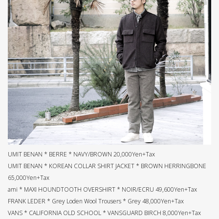
UMIT BENAN * BERRE * NAVY/BROWN 20,000Yen+Tax
UMIT BENAN * KOREAN COLLAR SHIRT JACKET * BROWN HERRINGBONE
65,000Yen+Tax
ami * MAXI HOUNDTOOTH OVERSHIRT * NOIR/ECRU 49,600Yen+Tax
FRANK LEDER * Grey Loden Wool Trousers * Grey 48,000Yen+Tax
VANS * CALIFORNIA OLD SCHOOL * VANSGUARD BIRCH 8,000Yen+Tax